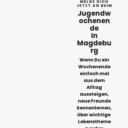
MELDE DICH
JETZT AN BEIM
Jugendw
Ochenen
De
In
Magdebu
Rg
Wenn Du ein
Wochenende
einfach mal
aus dem
Alltag
aussteigen,
neue Freunde
kennenlernen,
über
wichtige
Lebenstheme