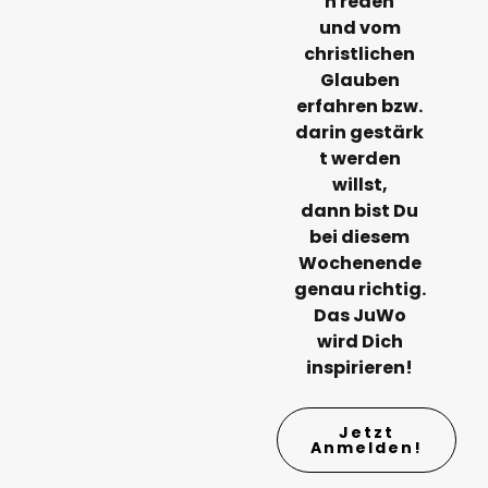
n
reden
und vom
christlichen
Glauben
erfahren bzw.
darin
gestärk
t
werden
willst,
dann bist Du
bei diesem
Wochenende
genau richtig.
Das JuWo
wird Dich
inspirieren!
Jetzt
Anmelden!